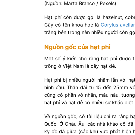
(Nguồn: Marta Branco / Pexels)
Hạt phỉ còn được gọi là hazelnut, cobn
Cây có tên khoa học là
Corylus avella
trắng bên trong nên nhiều người còn gọi
Nguồn gốc của hạt phỉ
Một số ý kiến cho rằng hạt phỉ được t
trồng ở Việt Nam là cây hạt dẻ.
Hạt phỉ bị nhiều người nhầm lẫn với hạ
hình cầu. Thân dài từ 15 đến 25mm v
cũng có phần vỏ nhãn, màu nâu, tương 
hạt phỉ và hạt dẻ có nhiều sự khác biệ
Về nguồn gốc, có tài liệu chỉ ra rằng 
Quốc. Ở Châu Âu, các nhà khảo cổ đã t
kỳ đồ đá giữa (các khu vực phát hiện 