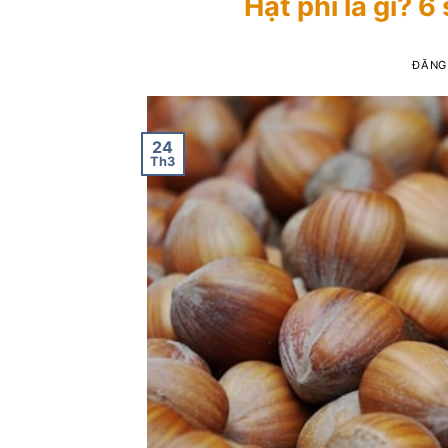
Hạt phỉ là gì? 6
ĐĂNG
24
Th3