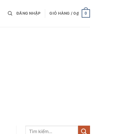
0
ĐĂNG NHẬP
GIỎ HÀNG /
0
₫