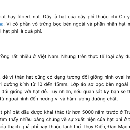
ut hay filbert nut. Đây là hạt của cây phỉ thuộc chi Cory
na
. Vì có phần vỏ trứng bọc bên ngoài và phần nhân hạt 
 hạt phỉ là quả phỉ.
rồng rất nhiều ở Việt Nam. Nhưng trên thực tế loại cây đ
t dẻ vì thân hạt cũng có dạng tương đối giống hình oval h
ới đường kính từ 10 đến 15mm. Lớp áo sơ bọc bên ngoài 
đối giống với hạt dẻ. Tuy nhiên, nếu quan sát kỹ bạn sẽ t
t từ ngoại hình đến hương vị và hàm lượng dưỡng chất.
hạt phỉ bắt đầu được khai thác từ hơn 5000 năm trước ở Tr
ìm thấy nhiều bằng chứng về sự xuất hiện của hạt phỉ ở t
hóa thạch quả phỉ nay thuộc lãnh thổ Thụy Điển, Đan Mạch