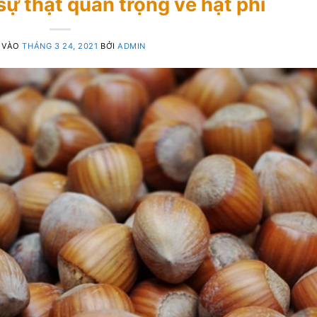
 sự thật quan trọng về hạt phỉ
 VÀO
THÁNG 3 24, 2021
BỞI
ADMIN