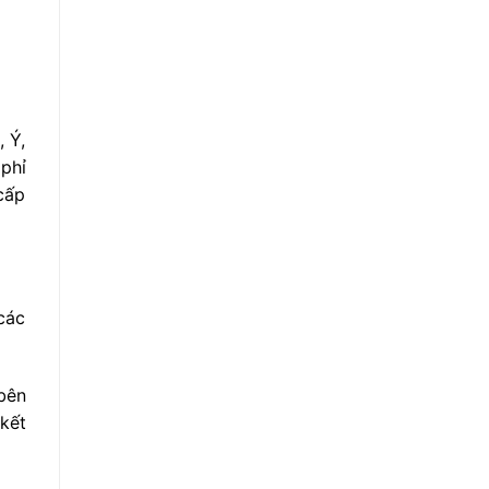
, Ý,
phỉ
cấp
các
bên
 kết