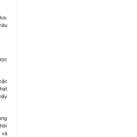
lus.
màu
ược
oặc
hạt
hấy
ung
hời
 và