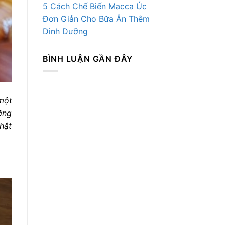
5 Cách Chế Biến Macca Úc
Đơn Giản Cho Bữa Ăn Thêm
Dinh Dưỡng
BÌNH LUẬN GẦN ĐÂY
một
ỡng
thật