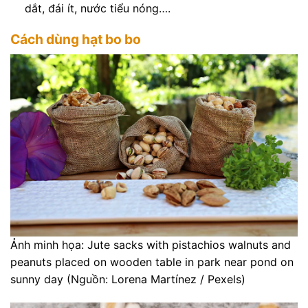
dắt, đái ít, nước tiểu nóng….
Cách dùng hạt bo bo
Ảnh minh họa: Jute sacks with pistachios walnuts and
peanuts placed on wooden table in park near pond on
sunny day (Nguồn: Lorena Martínez / Pexels)