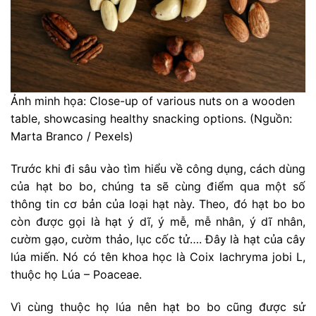
Ảnh minh họa: Close-up of various nuts on a wooden
table, showcasing healthy snacking options. (Nguồn:
Marta Branco / Pexels)
Trước khi đi sâu vào tìm hiểu về công dụng, cách dùng
của hạt bo bo, chúng ta sẽ cùng điểm qua một số
thông tin cơ bản của loại hạt này. Theo, đó hạt bo bo
còn được gọi là hạt ý dĩ, ý mễ, mễ nhân, ý dĩ nhân,
cườm gạo, cườm thảo, lục cốc tử…. Đây là hạt của cây
lúa miến. Nó có tên khoa học là Coix lachryma jobi L,
thuộc họ Lúa – Poaceae.
Vì cùng thuộc họ lúa nên hạt bo bo cũng được sử