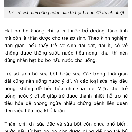
Trẻ sơ sinh nên uống nước nấu từ hạt bo bo để thanh nhiệt
Hạt bo bo không chỉ là vị thuốc bổ dưỡng, lành tính
mà còn là thần dược cho trẻ sơ sinh. Theo kinh nghiệm
dân gian, nếu thấy trẻ sơ sinh đái dắt, đái ít, có vẻ
không được thông suốt, nước tiểu nóng, khai thì nên
dùng nhân hạt bo bo nấu nước cho uống.
Trẻ sơ sinh bú sữa bột hoặc sữa đặc trong thời gian
dài cũng nên uống nước ý dĩ. Vì các loại sữa này đều
nóng, không dễ tiêu hóa như sữa mẹ. Việc cho trẻ
uống nước ý dĩ sẽ giúp trẻ được thanh nhiệt, hỗ trợ hệ
tiêu hóa để phòng ngừa nhiều chứng bệnh liên quan
đén việc tiêu hóa khó khăn.
Thậm chí, khi sữa đặc và sữa bột còn chưa phổ biến,
nước nấu từ hạt bo bo còn được dùng để cho trẻ bú