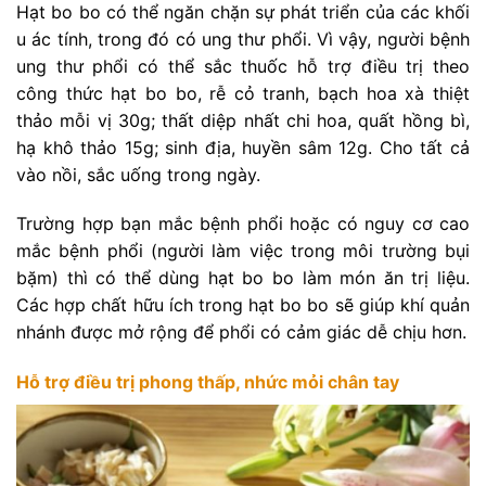
Hạt bo bo có thể ngăn chặn sự phát triển của các khối
u ác tính, trong đó có ung thư phổi. Vì vậy, người bệnh
ung thư phổi có thể sắc thuốc hỗ trợ điều trị theo
công thức hạt bo bo, rễ cỏ tranh, bạch hoa xà thiệt
thảo mỗi vị 30g; thất diệp nhất chi hoa, quất hồng bì,
hạ khô thảo 15g; sinh địa, huyền sâm 12g. Cho tất cả
vào nồi, sắc uống trong ngày.
Trường hợp bạn mắc bệnh phổi hoặc có nguy cơ cao
mắc bệnh phổi (người làm việc trong môi trường bụi
bặm) thì có thể dùng hạt bo bo làm món ăn trị liệu.
Các hợp chất hữu ích trong hạt bo bo sẽ giúp khí quản
nhánh được mở rộng để phổi có cảm giác dễ chịu hơn.
Hỗ trợ điều trị phong thấp, nhức mỏi chân tay