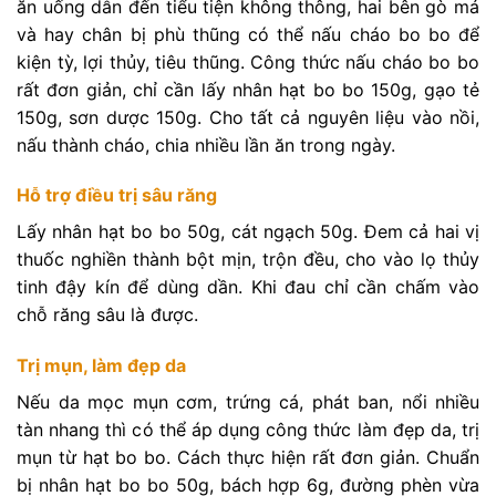
ăn uống dẫn đến tiểu tiện không thông, hai bên gò má
và hay chân bị phù thũng có thể nấu cháo bo bo để
kiện tỳ, lợi thủy, tiêu thũng. Công thức nấu cháo bo bo
rất đơn giản, chỉ cần lấy nhân hạt bo bo 150g, gạo tẻ
150g, sơn dược 150g. Cho tất cả nguyên liệu vào nồi,
nấu thành cháo, chia nhiều lần ăn trong ngày.
Hỗ trợ điều trị sâu răng
Lấy nhân hạt bo bo 50g, cát ngạch 50g. Đem cả hai vị
thuốc nghiền thành bột mịn, trộn đều, cho vào lọ thủy
tinh đậy kín để dùng dần. Khi đau chỉ cần chấm vào
chỗ răng sâu là được.
Trị mụn, làm đẹp da
Nếu da mọc mụn cơm, trứng cá, phát ban, nổi nhiều
tàn nhang thì có thể áp dụng công thức làm đẹp da, trị
mụn từ hạt bo bo. Cách thực hiện rất đơn giản. Chuẩn
bị nhân hạt bo bo 50g, bách hợp 6g, đường phèn vừa