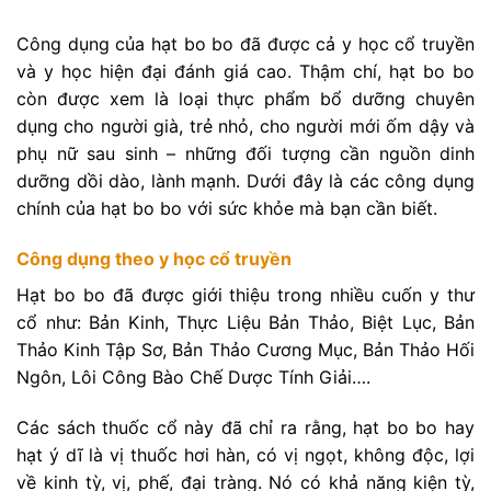
Công dụng của hạt bo bo đã được cả y học cổ truyền
và y học hiện đại đánh giá cao. Thậm chí, hạt bo bo
còn được xem là loại thực phẩm bổ dưỡng chuyên
dụng cho người già, trẻ nhỏ, cho người mới ốm dậy và
phụ nữ sau sinh – những đối tượng cần nguồn dinh
dưỡng dồi dào, lành mạnh. Dưới đây là các công dụng
chính của hạt bo bo với sức khỏe mà bạn cần biết.
Công dụng theo y học cổ truyền
Hạt bo bo đã được giới thiệu trong nhiều cuốn y thư
cổ như: Bản Kinh, Thực Liệu Bản Thảo, Biệt Lục, Bản
Thảo Kinh Tập Sơ, Bản Thảo Cương Mục, Bản Thảo Hối
Ngôn, Lôi Công Bào Chế Dược Tính Giải….
Các sách thuốc cổ này đã chỉ ra rằng, hạt bo bo hay
hạt ý dĩ là vị thuốc hơi hàn, có vị ngọt, không độc, lợi
về kinh tỳ, vị, phế, đại tràng. Nó có khả năng kiện tỳ,