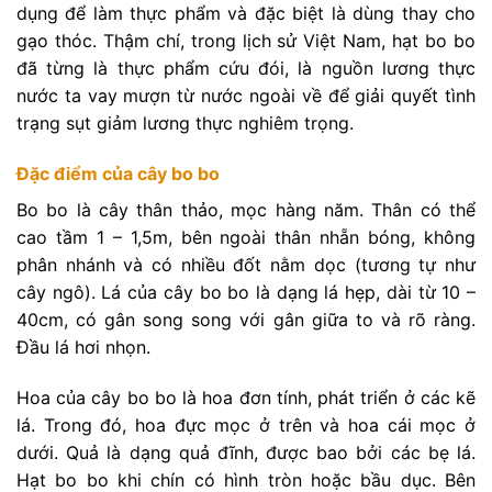
dụng để làm thực phẩm và đặc biệt là dùng thay cho
gạo thóc. Thậm chí, trong lịch sử Việt Nam, hạt bo bo
đã từng là thực phẩm cứu đói, là nguồn lương thực
nước ta vay mượn từ nước ngoài về để giải quyết tình
trạng sụt giảm lương thực nghiêm trọng.
Đặc điểm của cây bo bo
Bo bo là cây thân thảo, mọc hàng năm. Thân có thể
cao tầm 1 – 1,5m, bên ngoài thân nhẵn bóng, không
phân nhánh và có nhiều đốt nằm dọc (tương tự như
cây ngô). Lá của cây bo bo là dạng lá hẹp, dài từ 10 –
40cm, có gân song song với gân giữa to và rõ ràng.
Đầu lá hơi nhọn.
Hoa của cây bo bo là hoa đơn tính, phát triển ở các kẽ
lá. Trong đó, hoa đực mọc ở trên và hoa cái mọc ở
dưới. Quả là dạng quả đĩnh, được bao bởi các bẹ lá.
Hạt bo bo khi chín có hình tròn hoặc bầu dục. Bên