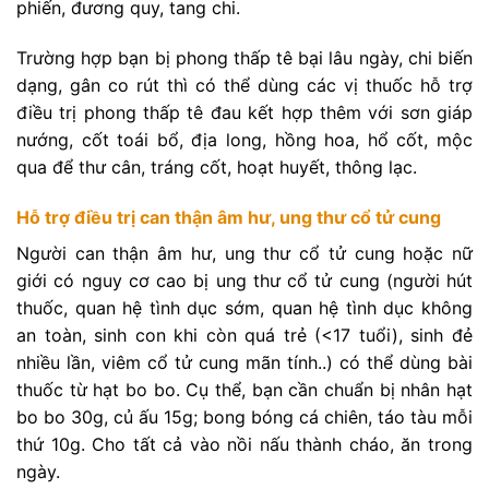
phiến, đương quy, tang chi.
Trường hợp bạn bị phong thấp tê bại lâu ngày, chi biến
dạng, gân co rút thì có thể dùng các vị thuốc hỗ trợ
điều trị phong thấp tê đau kết hợp thêm với sơn giáp
nướng, cốt toái bổ, địa long, hồng hoa, hổ cốt, mộc
qua để thư cân, tráng cốt, hoạt huyết, thông lạc.
Hỗ trợ điều trị can thận âm hư, ung thư cổ tử cung
Người can thận âm hư, ung thư cổ tử cung hoặc nữ
giới có nguy cơ cao bị ung thư cổ tử cung (người hút
thuốc, quan hệ tình dục sớm, quan hệ tình dục không
an toàn, sinh con khi còn quá trẻ (<17 tuổi), sinh đẻ
nhiều lần, viêm cổ tử cung mãn tính..) có thể dùng bài
thuốc từ hạt bo bo. Cụ thể, bạn cần chuẩn bị nhân hạt
bo bo 30g, củ ấu 15g; bong bóng cá chiên, táo tàu mỗi
thứ 10g. Cho tất cả vào nồi nấu thành cháo, ăn trong
ngày.