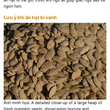
ăn hạt bí vài giờ trước khi ngủ sẽ giúp giấc ngủ sâu và
ngon hơn.
Lưu ý khi ăn hạt bí xanh
Ảnh minh họa: A detailed close-up of a large heap of
fresh pumpkin seeds, showcasing texture and