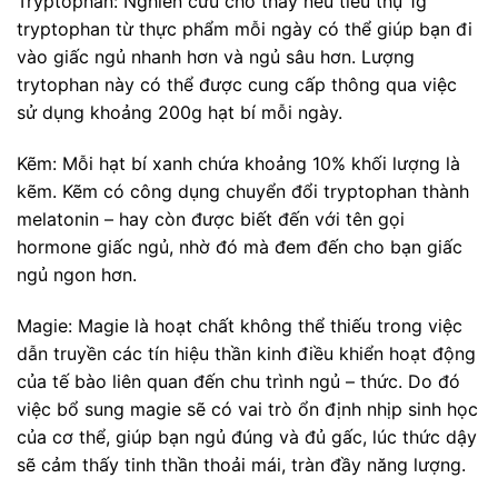
Tryptophan: Nghiên cứu cho thấy nếu tiêu thụ 1g
tryptophan từ thực phẩm mỗi ngày có thể giúp bạn đi
vào giấc ngủ nhanh hơn và ngủ sâu hơn. Lượng
trytophan này có thể được cung cấp thông qua việc
sử dụng khoảng 200g hạt bí mỗi ngày.
Kẽm: Mỗi hạt bí xanh chứa khoảng 10% khối lượng là
kẽm. Kẽm có công dụng chuyển đổi tryptophan thành
melatonin – hay còn được biết đến với tên gọi
hormone giấc ngủ, nhờ đó mà đem đến cho bạn giấc
ngủ ngon hơn.
Magie: Magie là hoạt chất không thể thiếu trong việc
dẫn truyền các tín hiệu thần kinh điều khiển hoạt động
của tế bào liên quan đến chu trình ngủ – thức. Do đó
việc bổ sung magie sẽ có vai trò ổn định nhịp sinh học
của cơ thể, giúp bạn ngủ đúng và đủ gấc, lúc thức dậy
sẽ cảm thấy tinh thần thoải mái, tràn đầy năng lượng.