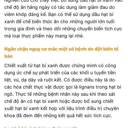
Nghiên cứu cho thấy việc bổ sung dầu hạt bí xanh vào
chế độ ăn hằng ngày có tác dụng làm giảm đau do
viêm khớp đáng kể. Bạn có thể sử dụng dầu hạt bí
xanh để chế biến thức ăn cho những người lớn tuổi
trong gia đình và theo dõi những chuyển biến tích cực
mà loại thực phẩm này mang lại nhé.
Ngăn chặn nguy cơ mắc một số bệnh do đột biến tế
bào
Chiết xuất từ
​​
hạt bí xanh được chứng minh có công
dụng ức chế sự phát triển của các khối u tuyến tiền
liệt, vú, dạ dày và ruột kết. Có được điều này là do
các hóa chất thực vật được gọi là lignans trong hạt bí
ngô. Thực tế những bệnh nhân này sau khi theo sát
chế độ ăn có hạt bí xanh hoặc được bổ sung chiết
xuất hạt bí xanh kết hợp với liệu trình điều trị chuyên
khoa đã đem đến những kết quả hết sức tích cực.