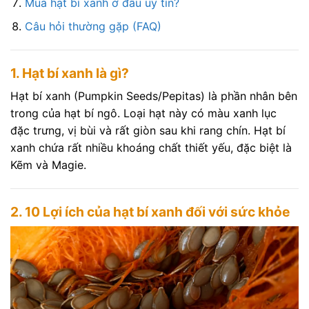
Mua hạt bí xanh ở đâu uy tín?
Câu hỏi thường gặp (FAQ)
1. Hạt bí xanh là gì?
Hạt bí xanh (Pumpkin Seeds/Pepitas) là phần nhân bên
trong của hạt bí ngô. Loại hạt này có màu xanh lục
đặc trưng, vị bùi và rất giòn sau khi rang chín. Hạt bí
xanh chứa rất nhiều khoáng chất thiết yếu, đặc biệt là
Kẽm và Magie.
2. 10 Lợi ích của hạt bí xanh đối với sức khỏe