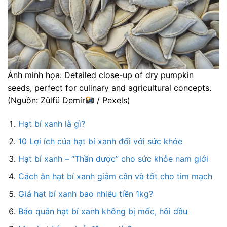
Ảnh minh họa: Detailed close-up of dry pumpkin
seeds, perfect for culinary and agricultural concepts.
(Nguồn: Zülfü Demir
/ Pexels)
Hạt bí xanh là gì?
10 Lợi ích của hạt bí xanh đối với sức khỏe
Hạt bí xanh – “Thần dược” cho sức khỏe nam giới
Cách ăn hạt bí xanh giảm cân và tốt cho tim mạch
Giá hạt bí xanh bao nhiêu tiền 1kg?
Bảo quản hạt bí xanh không bị mốc, hôi dầu