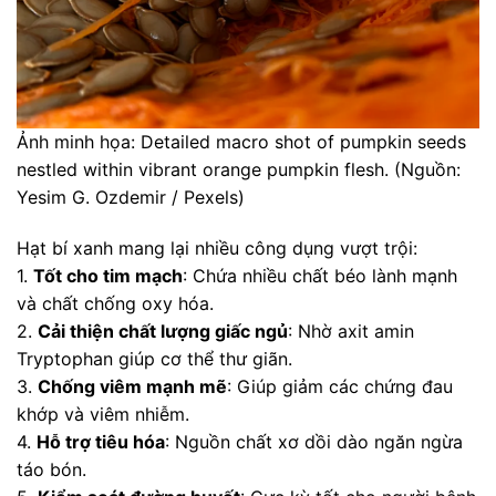
Ảnh minh họa: Detailed macro shot of pumpkin seeds
nestled within vibrant orange pumpkin flesh. (Nguồn:
Yesim G. Ozdemir / Pexels)
Hạt bí xanh mang lại nhiều công dụng vượt trội:
1.
Tốt cho tim mạch
: Chứa nhiều chất béo lành mạnh
và chất chống oxy hóa.
2.
Cải thiện chất lượng giấc ngủ
: Nhờ axit amin
Tryptophan giúp cơ thể thư giãn.
3.
Chống viêm mạnh mẽ
: Giúp giảm các chứng đau
khớp và viêm nhiễm.
4.
Hỗ trợ tiêu hóa
: Nguồn chất xơ dồi dào ngăn ngừa
táo bón.