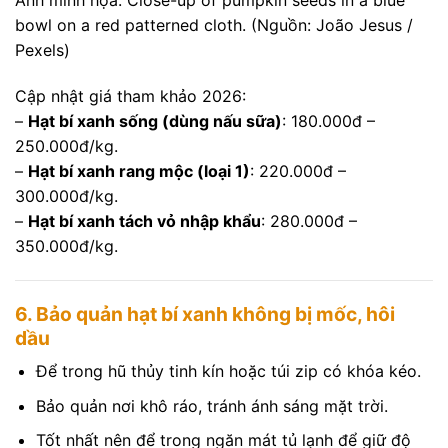
Ảnh minh họa: Close-up of pumpkin seeds in a blue
bowl on a red patterned cloth. (Nguồn: João Jesus /
Pexels)
Cập nhật giá tham khảo 2026:
–
Hạt bí xanh sống (dùng nấu sữa)
: 180.000đ –
250.000đ/kg.
–
Hạt bí xanh rang mộc (loại 1)
: 220.000đ –
300.000đ/kg.
–
Hạt bí xanh tách vỏ nhập khẩu
: 280.000đ –
350.000đ/kg.
6. Bảo quản hạt bí xanh không bị mốc, hôi
dầu
Để trong hũ thủy tinh kín hoặc túi zip có khóa kéo.
Bảo quản nơi khô ráo, tránh ánh sáng mặt trời.
Tốt nhất nên để trong ngăn mát tủ lạnh để giữ độ