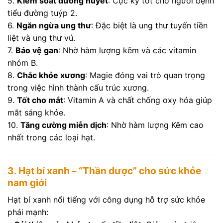
5.
Kiểm soát đường huyết
: Cực kỳ tốt cho người bệnh
tiểu đường tuýp 2.
6.
Ngăn ngừa ung thư
: Đặc biệt là ung thư tuyến tiền
liệt và ung thư vú.
7.
Bảo vệ gan
: Nhờ hàm lượng kẽm và các vitamin
nhóm B.
8.
Chắc khỏe xương
: Magie đóng vai trò quan trọng
trong việc hình thành cấu trúc xương.
9.
Tốt cho mắt
: Vitamin A và chất chống oxy hóa giúp
mắt sáng khỏe.
10.
Tăng cường miễn dịch
: Nhờ hàm lượng Kẽm cao
nhất trong các loại hạt.
3. Hạt bí xanh – “Thần dược” cho sức khỏe
nam giới
Hạt bí xanh nổi tiếng với công dụng hỗ trợ sức khỏe
phái mạnh: