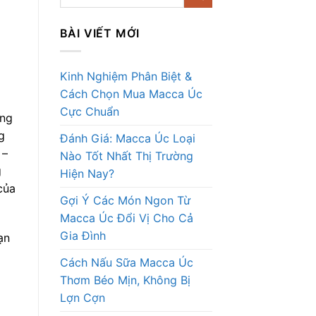
BÀI VIẾT MỚI
Kinh Nghiệm Phân Biệt &
Cách Chọn Mua Macca Úc
Cực Chuẩn
úng
g
Đánh Giá: Macca Úc Loại
 –
Nào Tốt Nhất Thị Trường
g
Hiện Nay?
của
Gợi Ý Các Món Ngon Từ
Macca Úc Đổi Vị Cho Cả
Gia Đình
ạn
Cách Nấu Sữa Macca Úc
Thơm Béo Mịn, Không Bị
Lợn Cợn