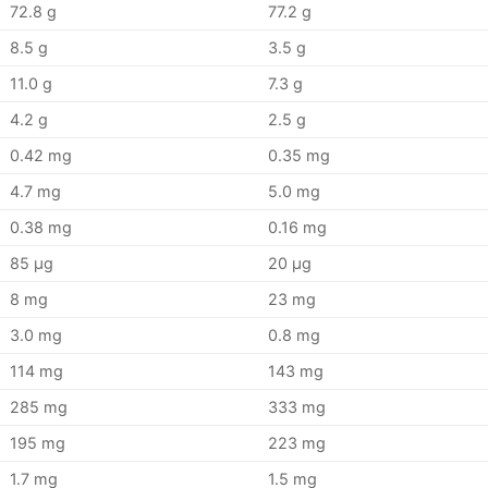
72.8 g
77.2 g
8.5 g
3.5 g
11.0 g
7.3 g
4.2 g
2.5 g
0.42 mg
0.35 mg
4.7 mg
5.0 mg
0.38 mg
0.16 mg
85 µg
20 µg
8 mg
23 mg
3.0 mg
0.8 mg
114 mg
143 mg
285 mg
333 mg
195 mg
223 mg
1.7 mg
1.5 mg