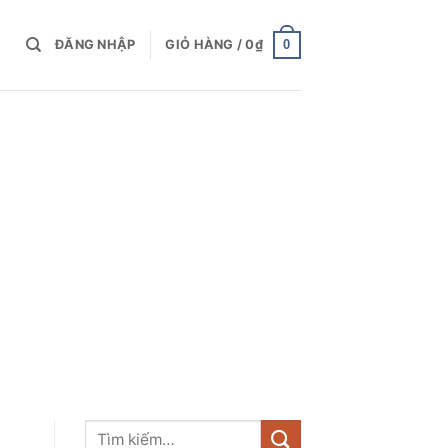
0
ĐĂNG NHẬP
GIỎ HÀNG /
0
₫