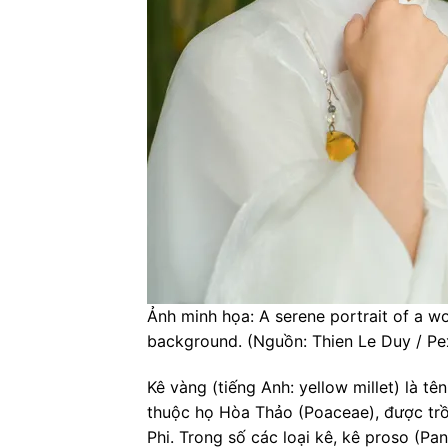
Ảnh minh họa: A serene portrait of a w
background. (Nguồn: Thien Le Duy / Pe
Kê vàng (tiếng Anh: yellow millet) là t
thuộc họ Hòa Thảo (Poaceae), được trồn
Phi. Trong số các loại kê, kê proso (Pa