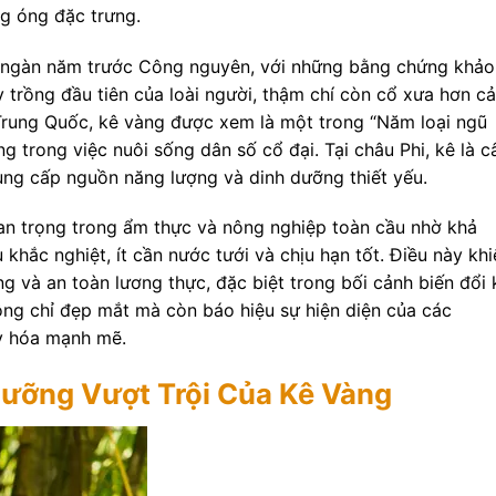
g óng đặc trưng.
g ngàn năm trước Công nguyên, với những bằng chứng khảo
y trồng đầu tiên của loài người, thậm chí còn cổ xưa hơn cả
 Trung Quốc, kê vàng được xem là một trong “Năm loại ngũ
ng trong việc nuôi sống dân số cổ đại. Tại châu Phi, kê là c
ung cấp nguồn năng lượng và dinh dưỡng thiết yếu.
uan trọng trong ẩm thực và nông nghiệp toàn cầu nhờ khả
u khắc nghiệt, ít cần nước tưới và chịu hạn tốt. Điều này kh
g và an toàn lương thực, đặc biệt trong bối cảnh biến đổi 
ông chỉ đẹp mắt mà còn báo hiệu sự hiện diện của các
y hóa mạnh mẽ.
Dưỡng Vượt Trội Của Kê Vàng