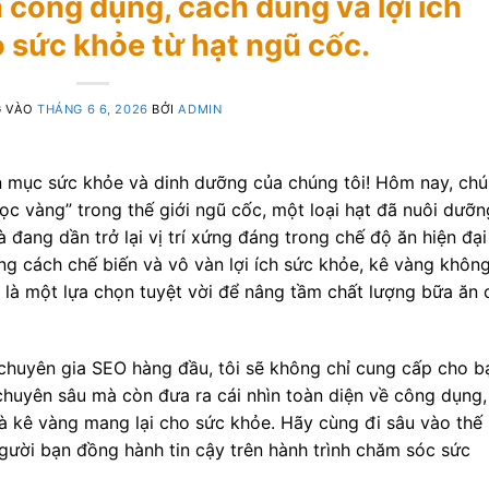
công dụng, cách dùng và lợi ích
o sức khỏe từ hạt ngũ cốc.
G VÀO
THÁNG 6 6, 2026
BỞI
ADMIN
 mục sức khỏe và dinh dưỡng của chúng tôi! Hôm nay, ch
c vàng” trong thế giới ngũ cốc, một loại hạt đã nuôi dưỡn
đang dần trở lại vị trí xứng đáng trong chế độ ăn hiện đại
ong cách chế biến và vô vàn lợi ích sức khỏe, kê vàng khôn
là một lựa chọn tuyệt vời để nâng tầm chất lượng bữa ăn 
 chuyên gia SEO hàng đầu, tôi sẽ không chỉ cung cấp cho b
 chuyên sâu mà còn đưa ra cái nhìn toàn diện về công dụng,
mà kê vàng mang lại cho sức khỏe. Hãy cùng đi sâu vào thế
người bạn đồng hành tin cậy trên hành trình chăm sóc sức