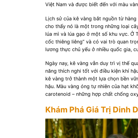
Việt Nam và được biết đến với màu vàn
Lịch sử của kê vàng bắt nguồn từ hàn
cho thấy nó là một trong những loại câ
lúa mì và lúa gạo ở một số khu vực. Ở
cốc thiêng liêng” và có vai trò quan trọ
lương thực chủ yếu ở nhiều quốc gia, c
Ngày nay, kê vàng vẫn duy trì vị thế q
năng thích nghi tốt với điều kiện khí hậ
kê vàng trở thành một lựa chọn bền vữn
hậu. Màu vàng óng tự nhiên của hạt kh
carotenoid – những hợp chất chống ox
Khám Phá Giá Trị Dinh 