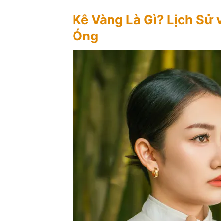
Kê Vàng Là Gì? Lịch Sử
Óng