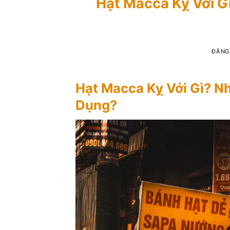
Hạt Macca Kỵ Với G
ĐĂNG
Hạt Macca Kỵ Với Gì? N
Dụng?