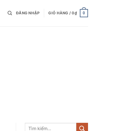
0
ĐĂNG NHẬP
GIỎ HÀNG /
0
₫