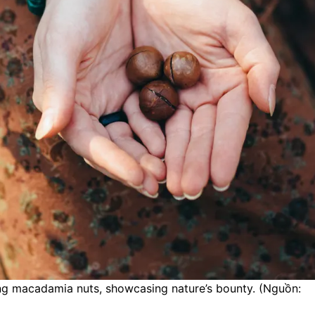
ng macadamia nuts, showcasing nature’s bounty. (Nguồn: