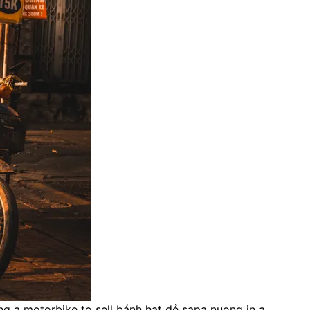
ng a motorbike to sell bánh hạt dẻ sapa nuong in a