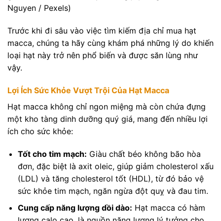
Nguyen / Pexels)
Trước khi đi sâu vào việc tìm kiếm địa chỉ mua hạt
macca, chúng ta hãy cùng khám phá những lý do khiến
loại hạt này trở nên phổ biến và được săn lùng như
vậy.
Lợi Ích Sức Khỏe Vượt Trội Của Hạt Macca
Hạt macca không chỉ ngon miệng mà còn chứa đựng
một kho tàng dinh dưỡng quý giá, mang đến nhiều lợi
ích cho sức khỏe:
Tốt cho tim mạch:
Giàu chất béo không bão hòa
đơn, đặc biệt là axit oleic, giúp giảm cholesterol xấu
(LDL) và tăng cholesterol tốt (HDL), từ đó bảo vệ
sức khỏe tim mạch, ngăn ngừa đột quỵ và đau tim.
Cung cấp năng lượng dồi dào:
Hạt macca có hàm
lượng calo cao, là nguồn năng lượng lý tưởng cho