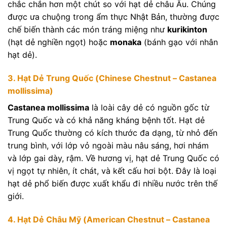
chắc chắn hơn một chút so với hạt dẻ châu Âu. Chúng
được ưa chuộng trong ẩm thực Nhật Bản, thường được
chế biến thành các món tráng miệng như
kurikinton
(hạt dẻ nghiền ngọt) hoặc
monaka
(bánh gạo với nhân
hạt dẻ).
3. Hạt Dẻ Trung Quốc (Chinese Chestnut – Castanea
mollissima)
Castanea mollissima
là loài cây dẻ có nguồn gốc từ
Trung Quốc và có khả năng kháng bệnh tốt. Hạt dẻ
Trung Quốc thường có kích thước đa dạng, từ nhỏ đến
trung bình, với lớp vỏ ngoài màu nâu sáng, hơi nhám
và lớp gai dày, rậm. Về hương vị, hạt dẻ Trung Quốc có
vị ngọt tự nhiên, ít chát, và kết cấu hơi bột. Đây là loại
hạt dẻ phổ biến được xuất khẩu đi nhiều nước trên thế
giới.
4. Hạt Dẻ Châu Mỹ (American Chestnut – Castanea