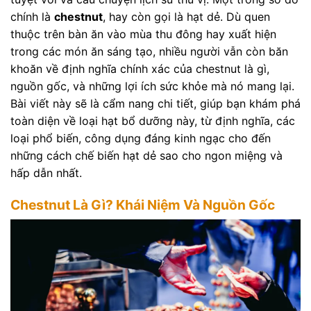
chính là
chestnut
, hay còn gọi là hạt dẻ. Dù quen
thuộc trên bàn ăn vào mùa thu đông hay xuất hiện
trong các món ăn sáng tạo, nhiều người vẫn còn băn
khoăn về định nghĩa chính xác của chestnut là gì,
nguồn gốc, và những lợi ích sức khỏe mà nó mang lại.
Bài viết này sẽ là cẩm nang chi tiết, giúp bạn khám phá
toàn diện về loại hạt bổ dưỡng này, từ định nghĩa, các
loại phổ biến, công dụng đáng kinh ngạc cho đến
những cách chế biến hạt dẻ sao cho ngon miệng và
hấp dẫn nhất.
Chestnut Là Gì? Khái Niệm Và Nguồn Gốc