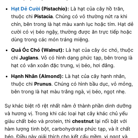
Hạt Dẻ Cười
(Pistachio):
Là hạt của cây hồ trăn,
thuộc chi
Pistacia
. Chúng có vỏ thường nứt ra khi
chín, bên trong là hạt màu xanh lục hoặc tím. Hạt dẻ
cười có vị béo ngậy, thường được ăn trực tiếp hoặc
dùng trong các món tráng miệng.
Quả Óc Chó (Walnut):
Là hạt của cây óc chó, thuộc
chi
Juglans
. Vỏ có hình dạng phức tạp, bên trong là
hạt có vân xoắn đặc trưng, vị béo, hơi đắng.
Hạnh Nhân (Almond):
Là hạt của cây hạnh nhân,
thuộc chi
Prunus
. Chúng có hình bầu dục, vỏ mỏng,
bên trong là hạt màu trắng ngà, vị béo, ngọt nhẹ.
Sự khác biệt rõ rệt nhất nằm ở thành phần dinh dưỡng
và hương vị. Trong khi các loại hạt cây khác chủ yếu
giàu chất béo và protein, thì
chestnut
lại nổi bật với
hàm lượng tinh bột, carbohydrate phức tạp, và ít chất
béo. Điều này giải thích cho kết cấu mềm, vị ngọt và