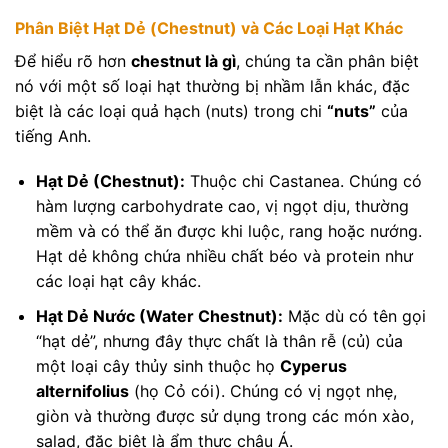
Phân Biệt Hạt Dẻ (Chestnut) và Các Loại Hạt Khác
Để hiểu rõ hơn
chestnut là gì
, chúng ta cần phân biệt
nó với một số loại hạt thường bị nhầm lẫn khác, đặc
biệt là các loại quả hạch (nuts) trong chi
“nuts”
của
tiếng Anh.
Hạt Dẻ (Chestnut):
Thuộc chi Castanea. Chúng có
hàm lượng carbohydrate cao, vị ngọt dịu, thường
mềm và có thể ăn được khi luộc, rang hoặc nướng.
Hạt dẻ không chứa nhiều chất béo và protein như
các loại hạt cây khác.
Hạt Dẻ Nước (Water Chestnut):
Mặc dù có tên gọi
“hạt dẻ”, nhưng đây thực chất là thân rễ (củ) của
một loại cây thủy sinh thuộc họ
Cyperus
alternifolius
(họ Cỏ cói). Chúng có vị ngọt nhẹ,
giòn và thường được sử dụng trong các món xào,
salad, đặc biệt là ẩm thực châu Á.