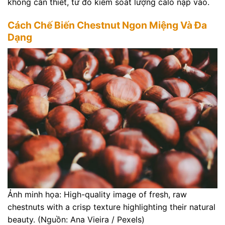
không cần thiết, từ đó kiểm soát lượng calo nạp vào.
Cách Chế Biến Chestnut Ngon Miệng Và Đa
Dạng
Ảnh minh họa: High-quality image of fresh, raw
chestnuts with a crisp texture highlighting their natural
beauty. (Nguồn: Ana Vieira / Pexels)