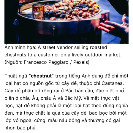
Ảnh minh họa: A street vendor selling roasted
chestnuts to a customer on a lively outdoor market.
(Nguồn: Francesco Paggiaro / Pexels)
Thuật ngữ
“chestnut”
trong tiếng Anh dùng để chỉ một
loại hạt có nguồn gốc từ cây dẻ, thuộc chi Castanea.
Cây dẻ phân bố rộng rãi ở Bắc bán cầu, đặc biệt phổ
biến ở châu Âu, châu Á và Bắc Mỹ. Về mặt thực vật
học, hạt dẻ không phải là một loại hạt theo đúng nghĩa
đen, mà thực chất là quả của cây dẻ, bao bọc bởi một
lớp vỏ ngoài cứng, màu nâu bóng và thường có gai
nhọn bao phủ.