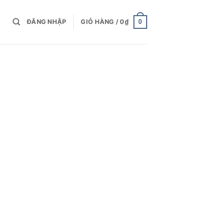
0
ĐĂNG NHẬP
GIỎ HÀNG /
0
₫