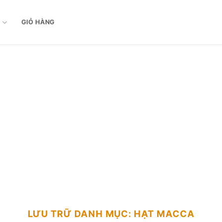
M
GIỎ HÀNG
LƯU TRỮ DANH MỤC:
HẠT MACCA