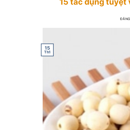
15 tác dụng tuyệt 
ĐĂNG
15
Th1