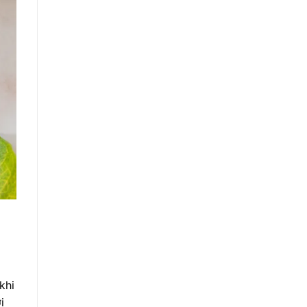
khi
i