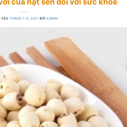
vời của hạt sen đối với sức khỏe
 VÀO
THÁNG 1 15, 2021
BỞI
ADMIN