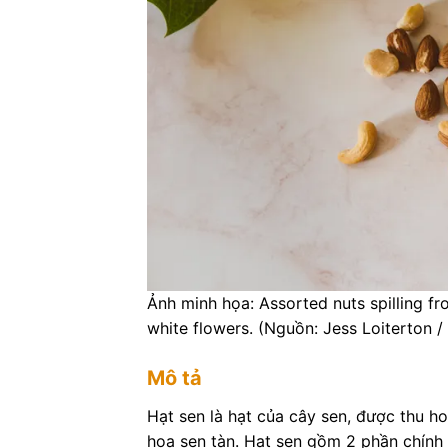
Ảnh minh họa: Assorted nuts spilling fr
white flowers. (Nguồn: Jess Loiterton /
Mô tả
Hạt sen là hạt của cây sen, được thu h
hoa sen tàn. Hạt sen gồm 2 phần chính l