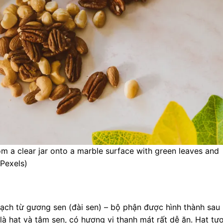
om a clear jar onto a marble surface with green leaves and
 Pexels)
oạch từ gương sen (đài sen) – bộ phận được hình thành sau 
à hạt và tâm sen, có hương vị thanh mát rất dễ ăn. Hạt tươ