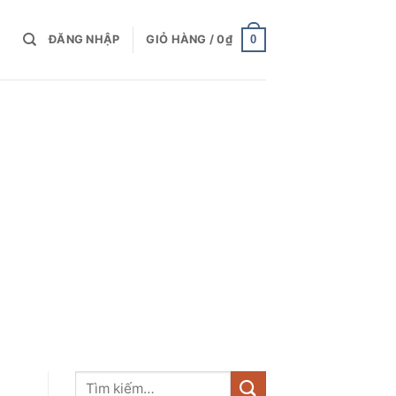
0
ĐĂNG NHẬP
GIỎ HÀNG /
0
₫